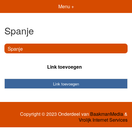
Menu +
Spanje
Spanje
Link toevoegen
Link toevoegen
Copyright © 2023 Onderdeel van
BaakmanMedia
&
Vrolijk Internet Services